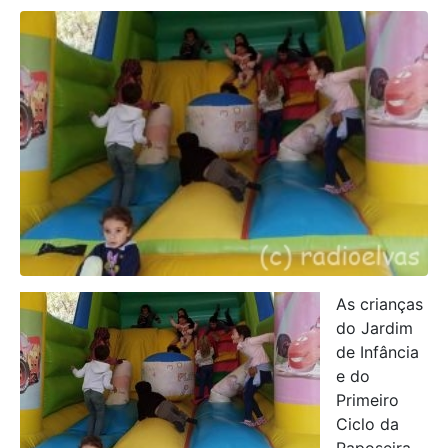
As crianças
do Jardim
de Infância
e do
Primeiro
Ciclo da
Raposeira,