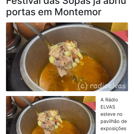
Festival das Sopas já abriu
portas em Montemor
A Rádio
ELVAS
esteve no
pavilhão de
exposições