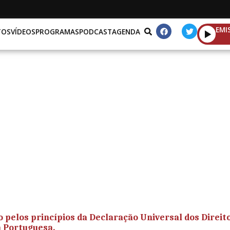
EMI
TOS
VÍDEOS
PROGRAMAS
PODCAST
AGENDA
ão pelos princípios da Declaração Universal dos Direi
a Portuguesa.