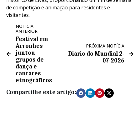
histórico de Elvas, proporcionando um fim de semana
de competição e animação para residentes e
visitantes.
NOTÍCIA
ANTERIOR
Festival em
Arronhes
PRÓXIMA NOTÍCIA
juntou
Diário do Mundial 2-
grupos de
07-2026
dança e
cantares
etnográficos
Compartilhe este artigo: