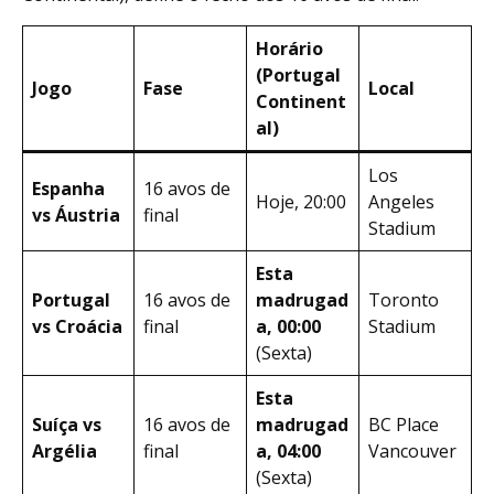
Horário
(Portugal
Jogo
Fase
Local
Continent
al)
Los
Espanha
16 avos de
Hoje, 20:00
Angeles
vs Áustria
final
Stadium
Esta
Portugal
16 avos de
madrugad
Toronto
vs Croácia
final
a, 00:00
Stadium
(Sexta)
Esta
Suíça vs
16 avos de
madrugad
BC Place
Argélia
final
a, 04:00
Vancouver
(Sexta)