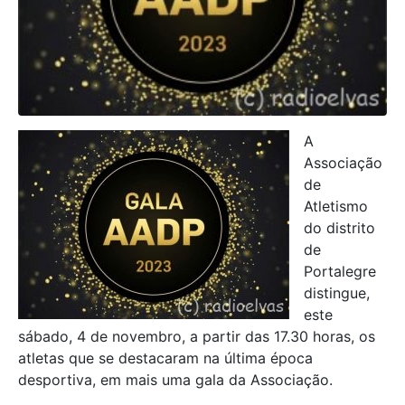
A
Associação
de
Atletismo
do distrito
de
Portalegre
distingue,
este
sábado, 4 de novembro, a partir das 17.30 horas, os
atletas que se destacaram na última época
desportiva, em mais uma gala da Associação.