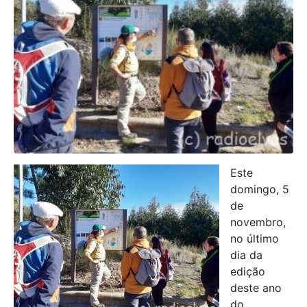
Este
domingo, 5
de
novembro,
no último
dia da
edição
deste ano
do