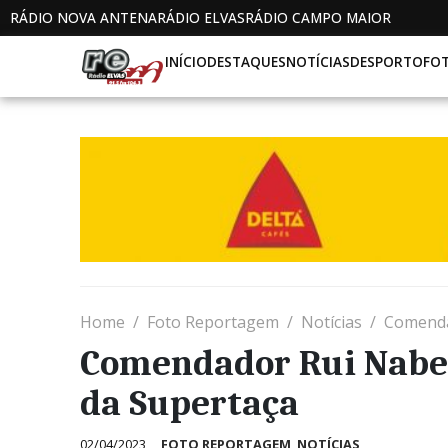
RÁDIO NOVA ANTENA
RÁDIO ELVAS
RÁDIO CAMPO MAIOR
INÍCIO
DESTAQUES
NOTÍCIAS
DESPORTO
FO
Home
Foto Reportagem
Notícias
Comenda
Comendador Rui Nabe
da Supertaça
02/04/2023
FOTO REPORTAGEM
,
NOTÍCIAS