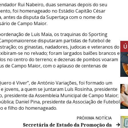
ndador Rui Nabeiro, duas semanas depois do seu
mento, foi homenageado no Estádio Capitão César
a, antes da disputa da Supertaça com o nome do
ário de Campo Maior.
ordenação de Luís Maia, os traquinas do Sporting
Campomaiorense disputaram partidas de futebol de
Ú
tração; os ginastas, nadadores, judocas e veteranos do
exibiram-se no relvado; foram largados balões brancos e
os no centro do terreno; e dezenas de pombos voaram
us de Campo Maior, com o aplauso de centenas de
Quero é Viver”, de António Variações, foi formado um
 e jovens, a quem se juntaram Luís Rosinha, presidente
o, presidente da Assembleia Municipal de Campo Maior;
blica; Daniel Pina, presidente da Associação de Futebol
io e filho do homenageado.
PRÓXIMA NOTÍCIA
Secretária de Estado da Promoção da