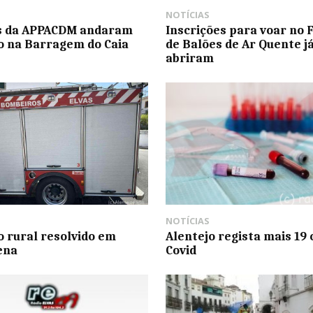
NOTÍCIAS
s da APPACDM andaram
Inscrições para voar no F
o na Barragem do Caia
de Balões de Ar Quente j
abriram
NOTÍCIAS
o rural resolvido em
Alentejo regista mais 19 
ena
Covid