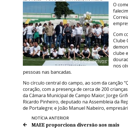
O come
faleci
Correi
empres
Com co
Clube 
demons
clube 
dourad
nos cé
pessoas nas bancadas.
No círculo central do campo, ao som da canção “
coração, com a presença de cerca de 200 crianças
da Câmara Municipal de Campo Maior; Jorge Grif
Ricardo Pinheiro, deputado na Assembleia da Repú
de Portalegre; e João Manuel Nabeiro, empresár
NOTÍCIA ANTERIOR
MAEE proporciona diversão aos mais