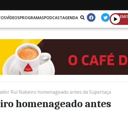
EMI
TOS
VÍDEOS
PROGRAMAS
PODCAST
AGENDA
dor Rui Nabeiro homenageado antes da Supertaça
iro homenageado antes