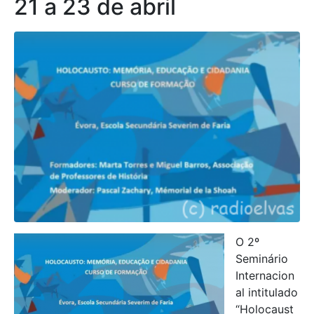
21 a 23 de abril
O 2º
Seminário
Internacion
al intitulado
“Holocaust