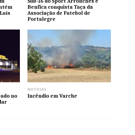
om
Sub-16 do Sport Arronches e
antém
Benfica conquista Taça da
Luís
Associação de Futebol de
Portalegre
NOTÍCIAS
bado no
Incêndio em Varche
dar