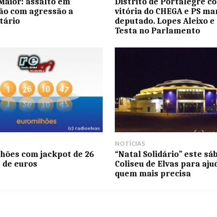
aior: assalto em
Distrito de Portalegre c
ão com agressão a
vitória do CHEGA e PS m
tário
deputado. Lopes Aleixo e 
Testa no Parlamento
NOTÍCIAS
hões com jackpot de 26
“Natal Solidário” este sá
 de euros
Coliseu de Elvas para aju
quem mais precisa