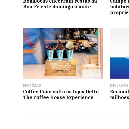
Bombocas encerram Festas da
Campo M
Boa-Fé este domingo à noite
habitaç
proprie
NOTÍCIAS
DIVERSOS
Coffee Cone volta às lojas Delta
Euromil
The Coffee House Experience
milhões