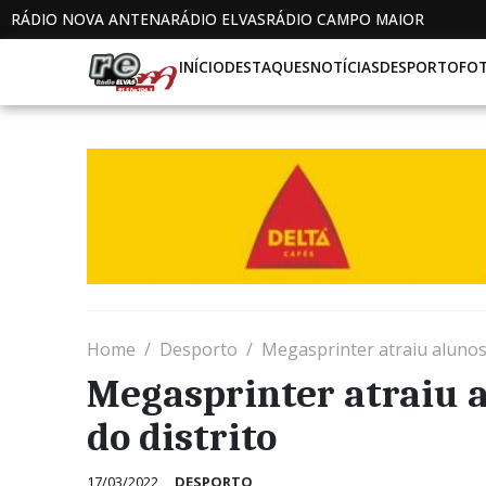
RÁDIO NOVA ANTENA
RÁDIO ELVAS
RÁDIO CAMPO MAIOR
INÍCIO
DESTAQUES
NOTÍCIAS
DESPORTO
FO
Home
Desporto
Megasprinter atraiu alunos 
Megasprinter atraiu a
do distrito
17/03/2022
DESPORTO