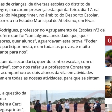
s de crianças, de diversas escolas do distrito de
egre, marcaram presença esta quinta-feira, dia 17, na
ocal do Megasprinter, no âmbito do Desporto Escolar,
correu no Estádio Municipal de Atletismo, em Elvas.
Rodrigues, professor no Agrupamento de Escolas nº3 de
 refere que foi “com alguma ansiedade que, quer
Ú
sores, quer alunos”, aguardavam esta prova. “Poder
a participar nesta, e em todas as provas, é muito
ante para nós”.
er da secundária, quer do centro escolar, com o
rtiva”, como nos referiu a professora Constança
e acompanhou os dois alunos da vila em atividades
am em todas as nossas atividades, para que se sintam
, a questão da
uma
mbém a Cerci
egasprinter”,