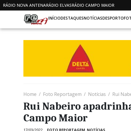
RÁDIO NOVA ANTENA
RÁDIO ELVAS
RÁDIO CAMPO MAIOR
INÍCIO
DESTAQUES
NOTÍCIAS
DESPORTO
FO
Home
Foto Reportagem
Notícias
Rui Nab
Rui Nabeiro apadrinh
Campo Maior
17/03/2022
FOTO REPORTAGEM
,
NOTÍCIAS