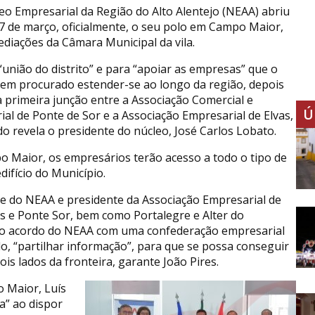
eo Empresarial da Região do Alto Alentejo (NEAA) abriu
17 de março, oficialmente, o seu polo em Campo Maior,
ediações da Câmara Municipal da vila.
 “união do distrito” e para “apoiar as empresas” que o
em procurado estender-se ao longo da região, depois
 primeira junção entre a Associação Comercial e
Ú
rial de Ponte de Sor e a Associação Empresarial de Elvas,
o revela o presidente do núcleo, José Carlos Lobato.
o Maior, os empresários terão acesso a todo o tipo de
ifício do Município.
te do NEAA e presidente da Associação Empresarial de
lvas e Ponte Sor, bem como Portalegre e Alter do
tro acordo do NEAA com uma confederação empresarial
o, “partilhar informação”, para que se possa conseguir
ois lados da fronteira, garante João Pires.
 Maior, Luís
a” ao dispor