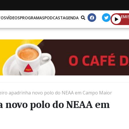
EMI
TOS
VÍDEOS
PROGRAMAS
PODCAST
AGENDA
eiro apadrinha novo polo do NEAA em Campo Maior
a novo polo do NEAA em