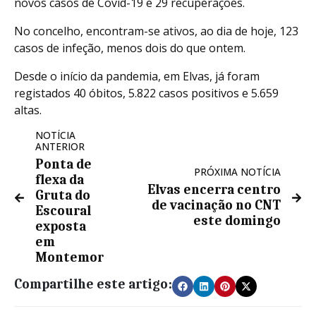
novos casos de Covid-19 e 29 recuperações.
No concelho, encontram-se ativos, ao dia de hoje, 123
casos de infeção, menos dois do que ontem.
Desde o início da pandemia, em Elvas, já foram
registados 40 óbitos, 5.822 casos positivos e 5.659
altas.
NOTÍCIA
ANTERIOR
Ponta de
PRÓXIMA NOTÍCIA
flexa da
Elvas encerra centro
Gruta do
de vacinação no CNT
Escoural
este domingo
exposta
em
Montemor
Compartilhe este artigo: