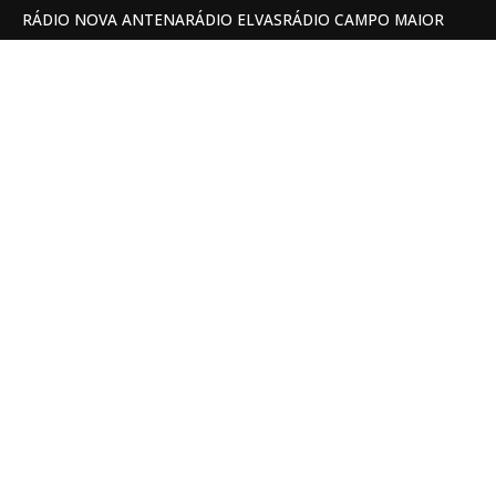
RÁDIO NOVA ANTENA
RÁDIO ELVAS
RÁDIO CAMPO MAIOR