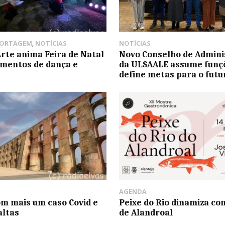
PORTAGEM
,
NOTÍCIAS
NOTÍCIAS
Arte anima Feira de Natal
Novo Conselho de Admini
mentos de dança e
da ULSAALE assume funç
define metas para o futu
AGENDA
om mais um caso Covid e
Peixe do Rio dinamiza co
altas
de Alandroal