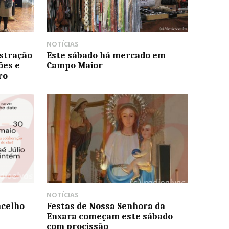
NOTÍCIAS
stração
Este sábado há mercado em
ões e
Campo Maior
ro
NOTÍCIAS
ncelho
Festas de Nossa Senhora da
Enxara começam este sábado
com procissão