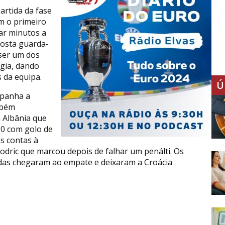
artida da fase
m o primeiro
dar minutos a
Costa guarda-
 ser um dos
gia, dando
 da equipa.
Ú
spanha a
mbém
a Albânia que
-0 com golo de
as contas à
dric que marcou depois de falhar um penálti. Os
idas chegaram ao empate e deixaram a Croácia