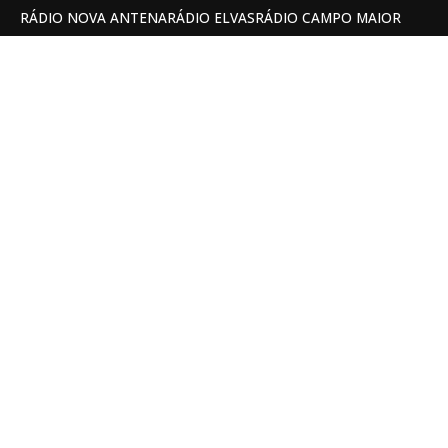
RÁDIO NOVA ANTENA
RÁDIO ELVAS
RÁDIO CAMPO MAIOR