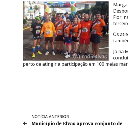
Margar
Despor
Flor, 
terceir
Os atl
também
Já na 
conclu
perto de atingir a participação em 100 meias ma
NOTÍCIA ANTERIOR
Município de Elvas aprova conjunto de