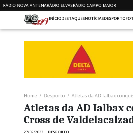
RÁDIO NOVA ANTENA
RÁDIO ELVAS
RÁDIO CAMPO MAIOR
INÍCIO
DESTAQUES
NOTÍCIAS
DESPORTO
FO
Home
Desporto
Atletas da AD Ialbax conqui
Atletas da AD Ialbax 
Cross de Valdelacalzad
27/02/2023
DESPORTO