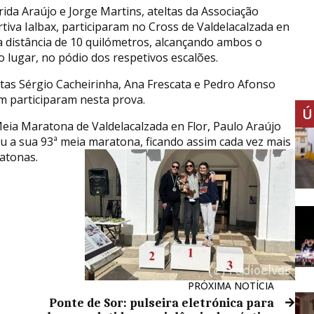
ida Araújo e Jorge Martins, ateltas da Associação
tiva Ialbax, participaram no Cross de Valdelacalzada en
na distância de 10 quilómetros, alcançando ambos o
o lugar, no pódio dos respetivos escalões.
etas Sérgio Cacheirinha, Ana Frescata e Pedro Afonso
 participaram nesta prova.
Ú
Meia Maratona de Valdelacalzada en Flor, Paulo Araújo
iu a sua 93ª meia maratona, ficando assim cada vez mais
ratonas.
PRÓXIMA NOTÍCIA
Ponte de Sor: pulseira eletrónica para