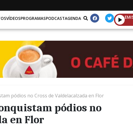
EMI
TOS
VÍDEOS
PROGRAMAS
PODCAST
AGENDA
stam pódios no Cross de Valdelacalzada en Flor
conquistam pódios no
a en Flor