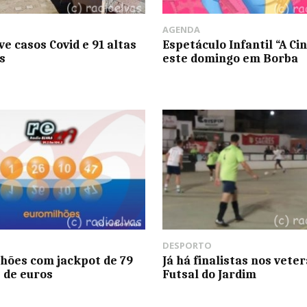
AGENDA
ve casos Covid e 91 altas
Espetáculo Infantil “A Ci
s
este domingo em Borba
DESPORTO
hões com jackpot de 79
Já há finalistas nos vete
 de euros
Futsal do Jardim