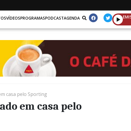
EMI
TOS
VÍDEOS
PROGRAMAS
PODCAST
AGENDA
em casa pelo Sporting
eado em casa pelo