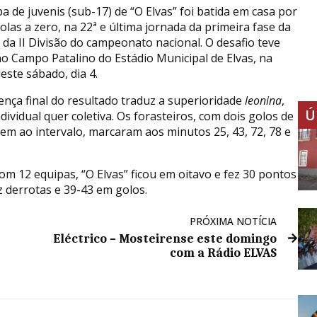
a de juvenis (sub-17) de “O Elvas” foi batida em casa por
olas a zero, na 22ª e última jornada da primeira fase da
C da II Divisão do campeonato nacional. O desafio teve
no Campo Patalino do Estádio Municipal de Elvas, na
este sábado, dia 4.
rença final do resultado traduz a superioridade
leonina
,
Ú
dividual quer coletiva. Os forasteiros, com dois golos de
em ao intervalo, marcaram aos minutos 25, 43, 72, 78 e
om 12 equipas, “O Elvas” ficou em oitavo e fez 30 pontos
z derrotas e 39-43 em golos.
PRÓXIMA NOTÍCIA
Eléctrico – Mosteirense este domingo
com a Rádio ELVAS