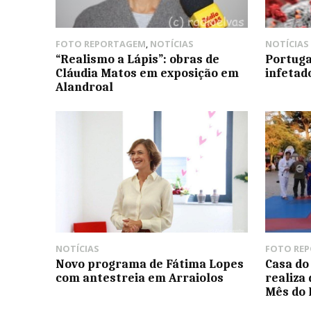
FOTO REPORTAGEM
,
NOTÍCIAS
NOTÍCIAS
“Realismo a Lápis”: obras de
Portuga
Cláudia Matos em exposição em
infetado
Alandroal
NOTÍCIAS
FOTO RE
Novo programa de Fátima Lopes
Casa do
com antestreia em Arraiolos
realiza
Mês do