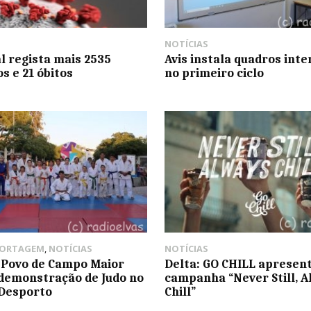
NOTÍCIAS
l regista mais 2535
Avis instala quadros inte
s e 21 óbitos
no primeiro ciclo
PORTAGEM
,
NOTÍCIAS
NOTÍCIAS
 Povo de Campo Maior
Delta: GO CHILL apresen
 demonstração de Judo no
campanha “Never Still, A
 Desporto
Chill”