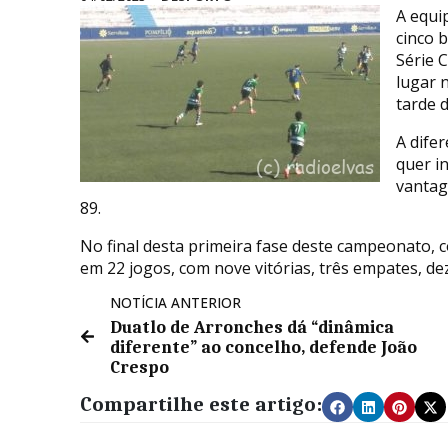
A equip
cinco b
Série 
lugar 
tarde d
A dife
quer in
vantag
89.
No final desta primeira fase deste campeonato, c
em 22 jogos, com nove vitórias, três empates, de
NOTÍCIA ANTERIOR
Duatlo de Arronches dá “dinâmica
diferente” ao concelho, defende João
Crespo
Compartilhe este artigo: