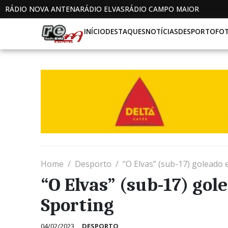
RÁDIO NOVA ANTENA
RÁDIO ELVAS
RÁDIO CAMPO MAIOR
INÍCIO
DESTAQUES
NOTÍCIAS
DESPORTO
FO
Home
Desporto
“O Elvas” (sub-17) goleado 
“O Elvas” (sub-17) gol
Sporting
04/02/2023
DESPORTO