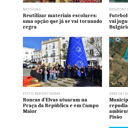
NOTÍCIAS
DESPORT
Reutilizar materiais escolares:
Futebol
uma opção que já se vai tornando
vai jog
regra
Bulgári
FOTO REPORTAGEM
SEM CATE
Roncas d’Elvas atuaram na
Municíp
Praça da República e em Campo
repudia
Maior
ambient
Pisão