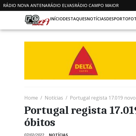
RÁDIO NOVA ANTENA
RÁDIO ELVAS
RÁDIO CAMPO MAIOR
INÍCIO
DESTAQUES
NOTÍCIAS
DESPORTO
FO
Home
Notícias
Portugal regista 17.019 novo
Portugal regista 17.01
óbitos
07/02/2022
NOTÍCIAS