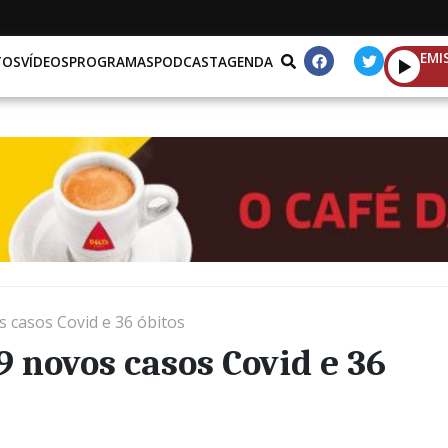
EMI
TOS
VÍDEOS
PROGRAMAS
PODCAST
AGENDA
s casos Covid e 36 óbitos
9 novos casos Covid e 36