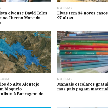
O
NOTÍCIAS
ista elvense David Teles
Elvas tem 34 novos casos
ar no Cherno More da
97 altas
a
GORIA
NOTÍCIAS
ios do Alto Alentejo
Manuais escolares gratu
m bloqueio
mas pais pagam materia
alista à Barragem do