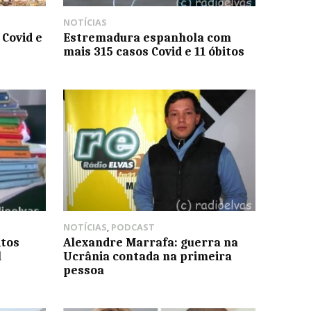
NOTÍCIAS
 Covid e
Estremadura espanhola com
mais 315 casos Covid e 11 óbitos
NOTÍCIAS
,
PODCAST
itos
Alexandre Marrafa: guerra na
l
Ucrânia contada na primeira
pessoa