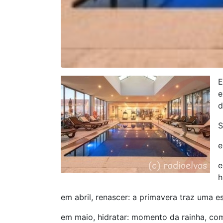
E
e
d
S
e
e
h
em abril, renascer: a primavera traz uma es
em maio, hidratar: momento da rainha, c