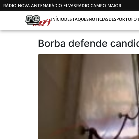
RÁDIO NOVA ANTENA
RÁDIO ELVAS
RÁDIO CAMPO MAIOR
INÍCIO
DESTAQUES
NOTÍCIAS
DESPORTO
FO
Borba defende candid