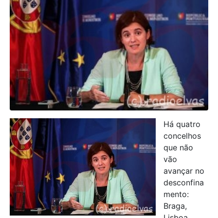
Há quatro
concelhos
que não
vão
avançar no
desconfina
mento:
Braga,
Lisboa,