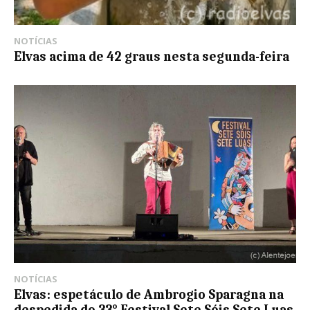
NOTÍCIAS
Elvas acima de 42 graus nesta segunda-feira
NOTÍCIAS
Elvas: espetáculo de Ambrogio Sparagna na
despedida do 33° Festival Sete Sóis Sete Luas