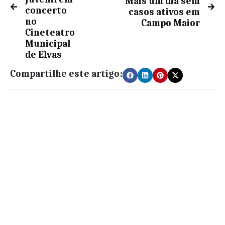
Mais um dia sem
concerto
casos ativos em
no
Campo Maior
Cineteatro
Municipal
de Elvas
Compartilhe este artigo: