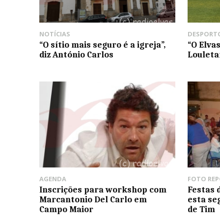
NOTÍCIAS
DESPORT
“O sítio mais seguro é a igreja”,
“O Elva
diz António Carlos
Louleta
AGENDA
FOTO RE
Inscrições para workshop com
Festas 
Marcantonio Del Carlo em
esta se
Campo Maior
de Tim