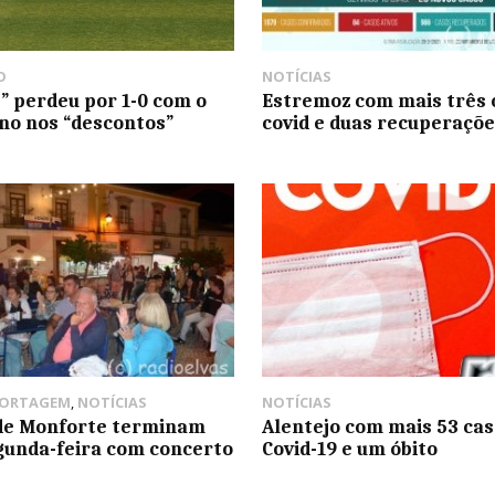
O
NOTÍCIAS
s” perdeu por 1-0 com o
Estremoz com mais três 
no nos “descontos”
covid e duas recuperaçõe
PORTAGEM
,
NOTÍCIAS
NOTÍCIAS
de Monforte terminam
Alentejo com mais 53 cas
gunda-feira com concerto
Covid-19 e um óbito