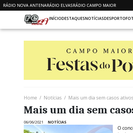
RÁDIO NOVA ANTENA
RÁDIO ELVAS
RÁDIO CAMPO MAIOR
INÍCIO
DESTAQUES
NOTÍCIAS
DESPORTO
FO
Home
Notícias
Mais um dia sem casos ativ
Mais um dia sem caso
06/06/2021
NOTÍCIAS
O conc