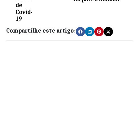
de
Covid-
19
Compartilhe este artigo: