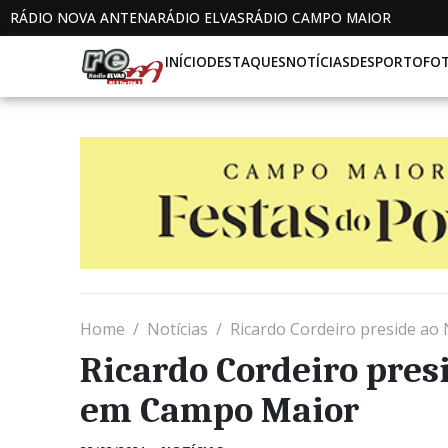
RÁDIO NOVA ANTENA
RÁDIO ELVAS
RÁDIO CAMPO MAIOR
INÍCIO
DESTAQUES
NOTÍCIAS
DESPORTO
FO
Home
Notícias
Ricardo Cordeiro preside a
Ricardo Cordeiro pres
em Campo Maior