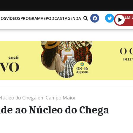
EMI
TOS
VÍDEOS
PROGRAMAS
PODCAST
AGENDA
o Núcleo do Chega em Campo Maior
ide ao Núcleo do Chega