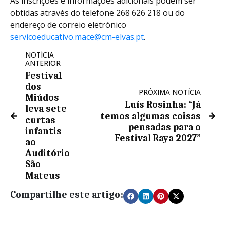
As inscrições e informações adicionais podem ser
obtidas através do telefone 268 626 218 ou do
endereço de correio eletrónico
servicoeducativo.mace@cm-elvas.pt
.
NOTÍCIA
ANTERIOR
Festival
dos
PRÓXIMA NOTÍCIA
Miúdos
Luís Rosinha: “Já
leva sete
temos algumas coisas
curtas
pensadas para o
infantis
Festival Raya 2027”
ao
Auditório
São
Mateus
Compartilhe este artigo: