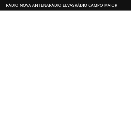
RÁDIO NOVA ANTENA
RÁDIO ELVAS
RÁDIO CAMPO MAIOR