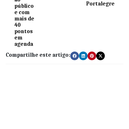
Portalegre
público
e com
mais de
40
pontos
em
agenda
Compartilhe este artigo: