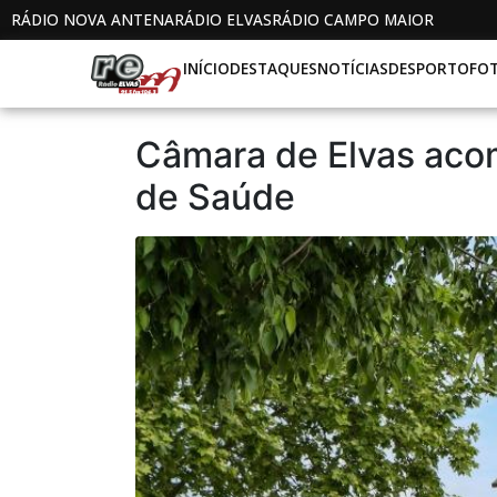
RÁDIO NOVA ANTENA
RÁDIO ELVAS
RÁDIO CAMPO MAIOR
INÍCIO
DESTAQUES
NOTÍCIAS
DESPORTO
FO
Câmara de Elvas acom
de Saúde