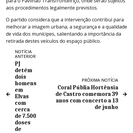
para o Pavilhão Transfronteiriço, onde serão sujeitos
aos procedimentos legalmente previstos.
O partido considera que a intervenção contribui para
melhorar a imagem urbana, a segurança e a qualidade
de vida dos munícipes, salientando a importância da
retirada destes veículos do espaço público.
NOTÍCIA
ANTERIOR
PJ
detém
dois
PRÓXIMA NOTÍCIA
homens
Coral Públia Hortênsia
em
de Castro comemora 39
Elvas
anos com concerto a 13
com
de junho
cerca
de 7.500
doses
de