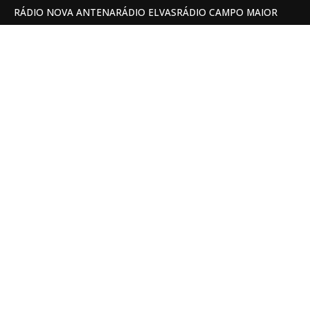
RÁDIO NOVA ANTENA
RÁDIO ELVAS
RÁDIO CAMPO MAIOR