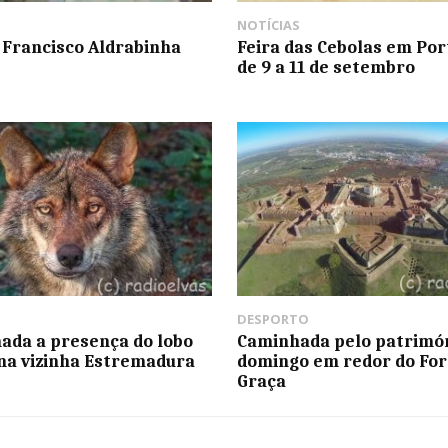
NOTÍCIAS
 Francisco Aldrabinha
Feira das Cebolas em Por
de 9 a 11 de setembro
DESPORTO
ada a presença do lobo
Caminhada pelo patrimón
 na vizinha Estremadura
domingo em redor do For
Graça