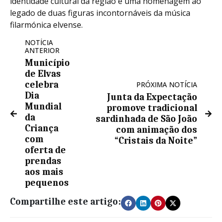
identidade cultural da região e uma homenagem ao
legado de duas figuras incontornáveis da música
filarmónica elvense.
NOTÍCIA
ANTERIOR
Município
de Elvas
celebra
PRÓXIMA NOTÍCIA
Dia
Junta da Expectação
Mundial
promove tradicional
da
sardinhada de São João
Criança
com animação dos
com
“Cristais da Noite”
oferta de
prendas
aos mais
pequenos
Compartilhe este artigo: