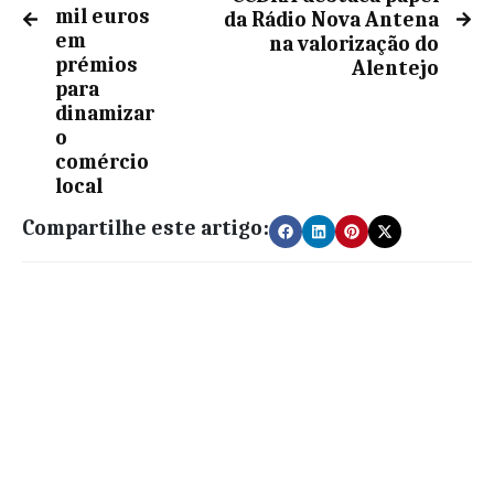
mil euros
da Rádio Nova Antena
em
na valorização do
prémios
Alentejo
para
dinamizar
o
comércio
local
Compartilhe este artigo: