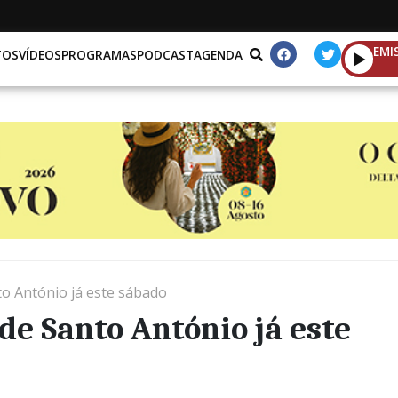
EMI
TOS
VÍDEOS
PROGRAMAS
PODCAST
AGENDA
to António já este sábado
de Santo António já este