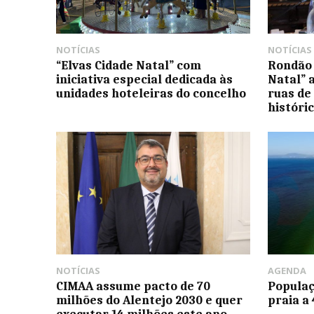
NOTÍCIAS
NOTÍCIAS
“Elvas Cidade Natal” com
Rondão 
iniciativa especial dedicada às
Natal” 
unidades hoteleiras do concelho
ruas de
históri
NOTÍCIAS
AGENDA
CIMAA assume pacto de 70
Populaç
milhões do Alentejo 2030 e quer
praia a
executar 14 milhões este ano