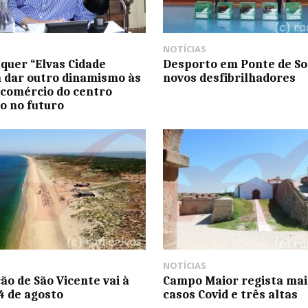
NOTÍCIAS
quer “Elvas Cidade
Desporto em Ponte de So
a dar outro dinamismo às
novos desfibrilhadores
 comércio do centro
co no futuro
NOTÍCIAS
ão de São Vicente vai à
Campo Maior regista mai
 4 de agosto
casos Covid e três altas