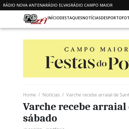
RÁDIO NOVA ANTENA
RÁDIO ELVAS
RÁDIO CAMPO MAIOR
INÍCIO
DESTAQUES
NOTÍCIAS
DESPORTO
FO
Home
Notícias
Varche recebe arraial de San
Varche recebe arraial 
sábado