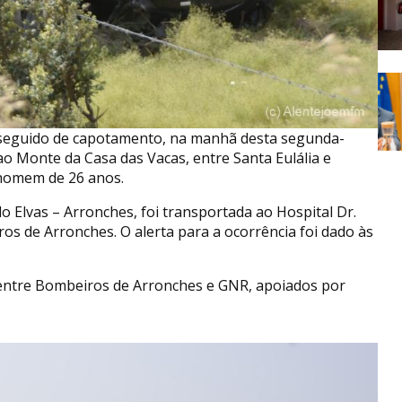
s, seguido de capotamento, na manhã desta segunda-
 ao Monte da Casa das Vacas, entre Santa Eulália e
homem de 26 anos.
do Elvas – Arronches, foi transportada ao Hospital Dr.
os de Arronches. O alerta para a ocorrência foi dado às
, entre Bombeiros de Arronches e GNR, apoiados por