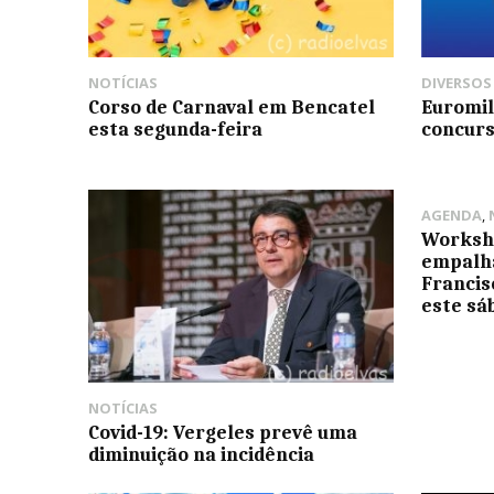
NOTÍCIAS
DIVERSOS
Corso de Carnaval em Bencatel
Euromil
esta segunda-feira
concurs
AGENDA
,
Worksho
empalh
Francis
este sá
NOTÍCIAS
Covid-19: Vergeles prevê uma
diminuição na incidência