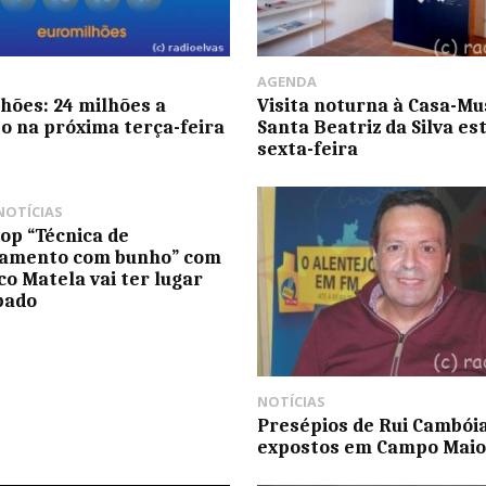
AGENDA
hões: 24 milhões a
Visita noturna à Casa-M
o na próxima terça-feira
Santa Beatriz da Silva es
sexta-feira
NOTÍCIAS
p “Técnica de
amento com bunho” com
co Matela vai ter lugar
bado
NOTÍCIAS
Presépios de Rui Cambói
expostos em Campo Maio