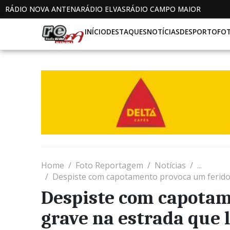
RÁDIO NOVA ANTENA
RÁDIO ELVAS
RÁDIO CAMPO MAIOR
INÍCIO
DESTAQUES
NOTÍCIAS
DESPORTO
FO
Home
Foto Reportagem
Notícias
...
Despiste com capotamento provoca um ferido g
Despiste com capotam
grave na estrada que l