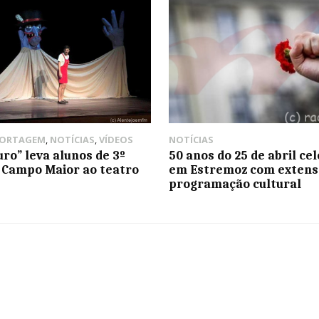
PORTAGEM
,
NOTÍCIAS
,
VÍDEOS
NOTÍCIAS
uro” leva alunos de 3º
50 anos do 25 de abril ce
e Campo Maior ao teatro
em Estremoz com extens
programação cultural