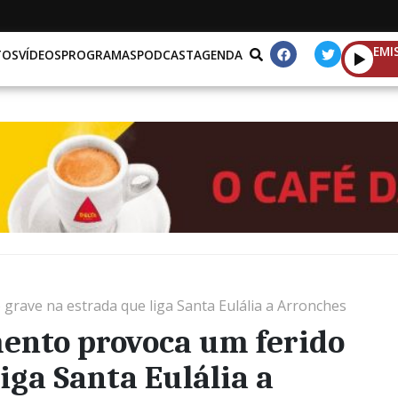
EMI
TOS
VÍDEOS
PROGRAMAS
PODCAST
AGENDA
rave na estrada que liga Santa Eulália a Arronches
ento provoca um ferido
iga Santa Eulália a