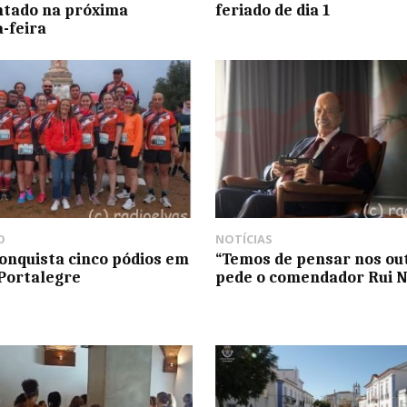
ntado na próxima
feriado de dia 1
-feira
O
NOTÍCIAS
conquista cinco pódios em
“Temos de pensar nos out
 Portalegre
pede o comendador Rui N