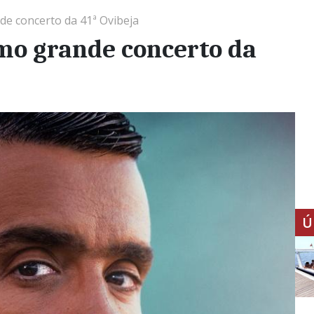
de concerto da 41ª Ovibeja
mo grande concerto da
Ú