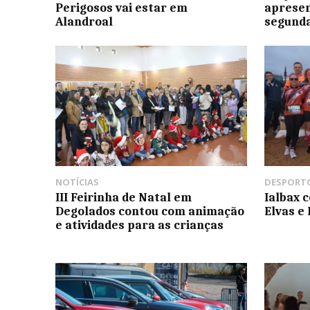
Perigosos vai estar em
aprese
Alandroal
segunda
NOTÍCIAS
DESPORT
III Feirinha de Natal em
Ialbax 
Degolados contou com animação
Elvas e
e atividades para as crianças