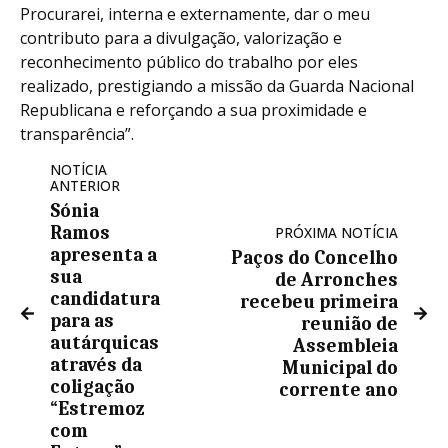
Procurarei, interna e externamente, dar o meu
contributo para a divulgação, valorização e
reconhecimento público do trabalho por eles
realizado, prestigiando a missão da Guarda Nacional
Republicana e reforçando a sua proximidade e
transparência”.
NOTÍCIA
ANTERIOR
Sónia
Ramos
PRÓXIMA NOTÍCIA
apresenta a
Paços do Concelho
sua
de Arronches
candidatura
recebeu primeira
para as
reunião de
autárquicas
Assembleia
através da
Municipal do
coligação
corrente ano
“Estremoz
com