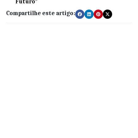
Futuro”
Compartilhe este artigo: