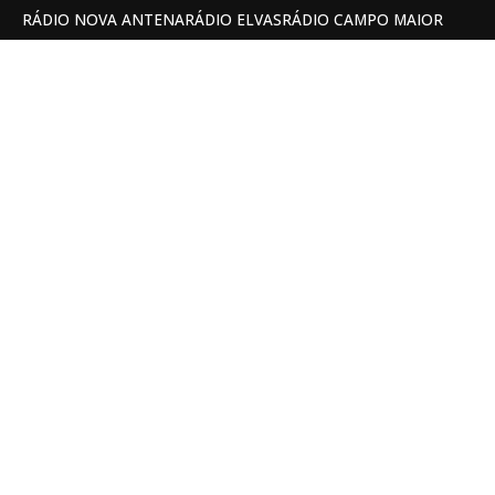
RÁDIO NOVA ANTENA
RÁDIO ELVAS
RÁDIO CAMPO MAIOR