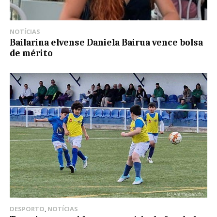
NOTÍCIAS
Bailarina elvense Daniela Bairua vence bolsa
de mérito
DESPORTO
,
NOTÍCIAS