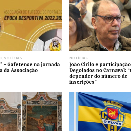
O
,
NOTÍCIAS
NOTÍCIAS
s” – Gafetense na jornada
João Cirilo e participação
ça da Associação
Degolados no Carnaval: “
depender do número de
inscrições”