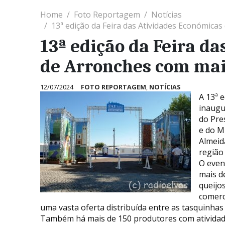
Home
Foto Reportagem
Notícias
13ª edição da Feira das Atividades Económica
13ª edição da Feira d
de Arronches com mais
12/07/2024
FOTO REPORTAGEM
,
NOTÍCIAS
A 13ª 
inaugu
do Pre
e do M
Almeid
região 
O even
mais d
queijos
comerc
uma vasta oferta distribuída entre as tasquinhas
Também há mais de 150 produtores com atividade