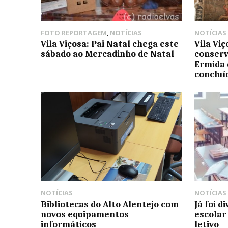
FOTO REPORTAGEM
,
NOTÍCIAS
NOTÍCIAS
Vila Viçosa: Pai Natal chega este
Vila Vi
sábado ao Mercadinho de Natal
conserv
Ermida 
concluí
NOTÍCIAS
NOTÍCIAS
Bibliotecas do Alto Alentejo com
Já foi d
novos equipamentos
escolar
informáticos
letivo