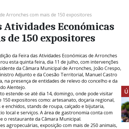
s de Arronches com mais de 150 expositores
as Atividades Económicas
 de 150 expositores
edição da Feira das Atividades Económicas de Arronches
rou esta quinta feira, dia 11 de julho, com intervenções
sidente da Câmara Municipal de Arronches, João Crespo,
inistro Adjunto e da Coesão Territorial, Manuel Castro
a, na presença de entidades de relevo do concelho e da
do Alentejo.
Ú
to estende-se até dia 14, domingo, onde pode visitar
e 150 expositores como: artesanato, doçaria regional,
 e enchidos, stands de roupa, calçado e bijutaria,
io local e serviços. A área de gastronomia conta com
 e o restaurante da Câmara Municipal.
s agropecuárias, exposição com mais de 250 animais,