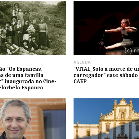
AGENDA
ão “Os Espancas,
“VITAL_Solo à morte de 
as de uma família
carregador” este sábado
r” inaugurada no Cine-
CAEP
Florbela Espanca