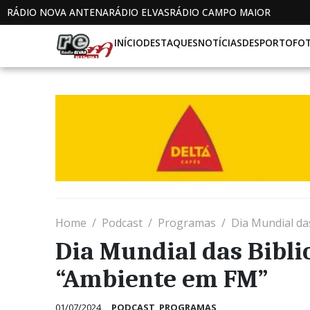
RÁDIO NOVA ANTENA
RÁDIO ELVAS
RÁDIO CAMPO MAIOR
INÍCIO
DESTAQUES
NOTÍCIAS
DESPORTO
FO
Home
Podcast
Programas
Dia Mundial da
Dia Mundial das Bibli
“Ambiente em FM”
01/07/2024
PODCAST
,
PROGRAMAS