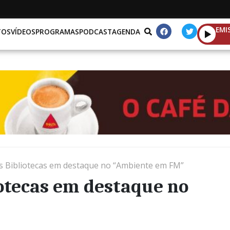
EMI
TOS
VÍDEOS
PROGRAMAS
PODCAST
AGENDA
s Bibliotecas em destaque no “Ambiente em FM”
otecas em destaque no