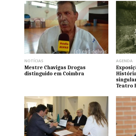
NOTÍCIAS
AGENDA
Mestre Chavigas Drogas
Exposiç
distinguido em Coimbra
Históri
singula
Teatro 