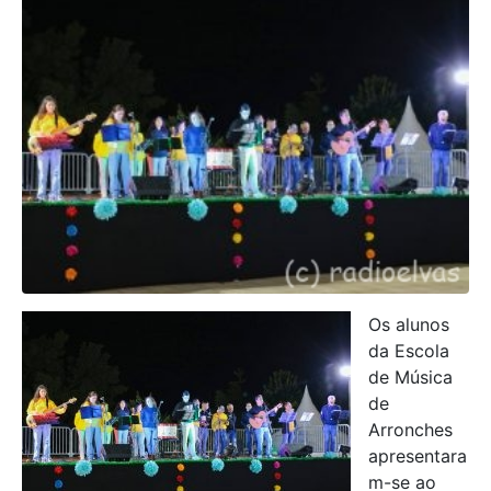
Os alunos
da Escola
de Música
de
Arronches
apresentara
m-se ao