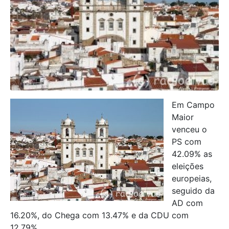
Em Campo
Maior
venceu o
PS com
42.09% as
eleições
europeias,
seguido da
AD com
16.20%, do Chega com 13.47% e da CDU com
12.79%.