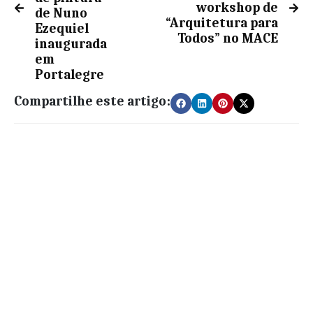
workshop de
de Nuno
“Arquitetura para
Ezequiel
Todos” no MACE
inaugurada
em
Portalegre
Compartilhe este artigo: