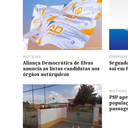
NOTÍCIAS
DIVERSOS
Aliança Democrática de Elvas
Segundo
anuncia as listas candidatas aos
sai em 
órgãos autárquicos
NOTÍCIAS
PSP ape
populaç
passag