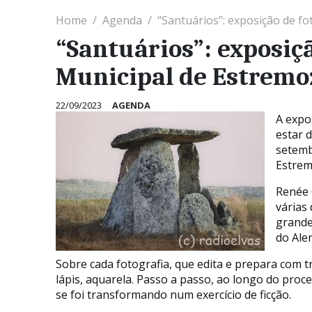
Home
Agenda
“Santuários”: exposição de f
“Santuários”: exposiç
Municipal de Estremo
22/09/2023
AGENDA
A expo
estar d
setemb
Estrem
Renée 
várias
grande
do Alen
Sobre cada fotografia, que edita e prepara com t
lápis, aquarela. Passo a passo, ao longo do pro
se foi transformando num exercício de ficção.