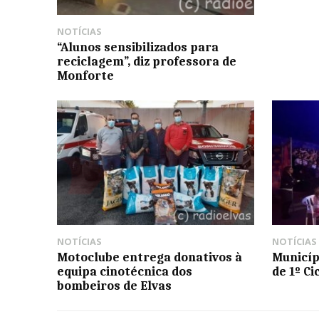
NOTÍCIAS
“Alunos sensibilizados para
reciclagem”, diz professora de
Monforte
NOTÍCIAS
NOTÍCIAS
Motoclube entrega donativos à
Municíp
equipa cinotécnica dos
de 1º Ci
bombeiros de Elvas