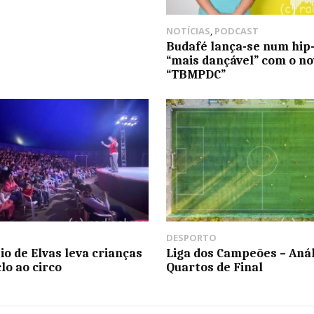
NOTÍCIAS
,
PODCAST
Budafé lança-se num hip
“mais dançável” com o no
“TBMPDC”
DESPORTO
io de Elvas leva crianças
Liga dos Campeões – Anál
clo ao circo
Quartos de Final