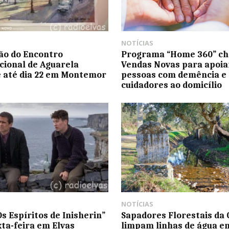
NOTÍCIAS
ão do Encontro
Programa “Home 360” ch
cional de Aguarela
Vendas Novas para apoia
 até dia 22 em Montemor
pessoas com demência e
cuidadores ao domicílio
NOTÍCIAS
Os Espíritos de Inisherin”
Sapadores Florestais da
xta-feira em Elvas
limpam linhas de água e