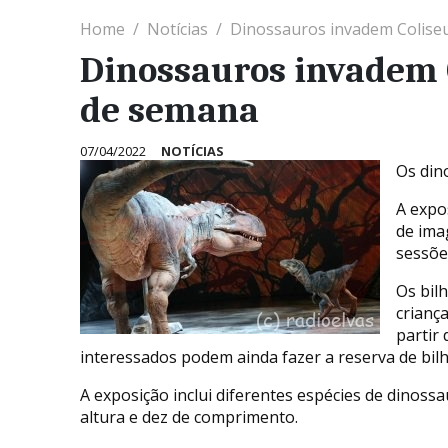
Home
Notícias
Dinossauros invadem Coliseu
Dinossauros invadem C
de semana
07/04/2022
NOTÍCIAS
Os din
A expo
de ima
sessõe
Os bilh
criança
partir 
interessados podem ainda fazer a reserva de bilh
A exposição inclui diferentes espécies de dinos
altura e dez de comprimento.