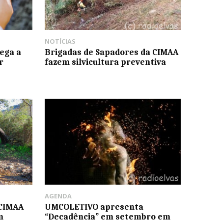
NOTÍCIAS
ega a
Brigadas de Sapadores da CIMAA
r
fazem silvicultura preventiva
AGENDA
 CIMAA
UMCOLETIVO apresenta
m
“Decadência” em setembro em