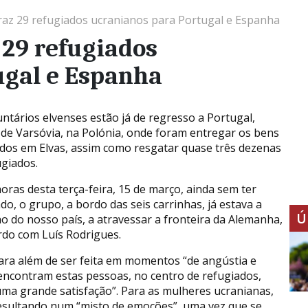
raz 29 refugiados ucranianos para Portugal e Espanha
 29 refugiados
ugal e Espanha
untários elvenses estão já de regresso a Portugal,
 de Varsóvia, na Polónia, onde foram entregar os bens
idos em Elvas, assim como resgatar quase três dezenas
ugiados.
horas desta terça-feira, 15 de março, ainda sem ter
do, o grupo, a bordo das seis carrinhas, já estava a
Ú
o do nosso país, a atravessar a fronteira da Alemanha,
rdo com Luís Rodrigues.
ara além de ser feita em momentos “de angústia e
encontram estas pessoas, no centro de refugiados,
 uma grande satisfação”. Para as mulheres ucranianas,
esultando num “misto de emoções”, uma vez que se