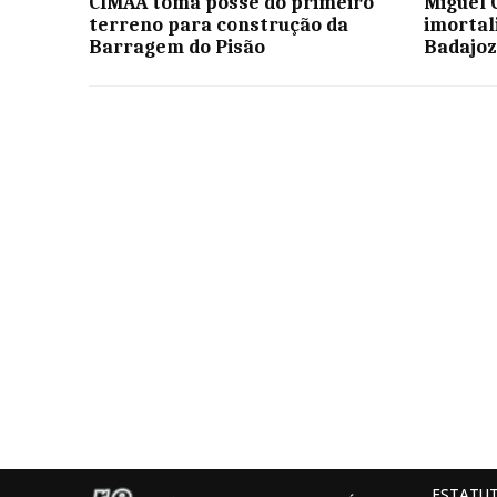
CIMAA toma posse do primeiro
Miguel 
terreno para construção da
imortal
Barragem do Pisão
Badajoz
ESTATUT