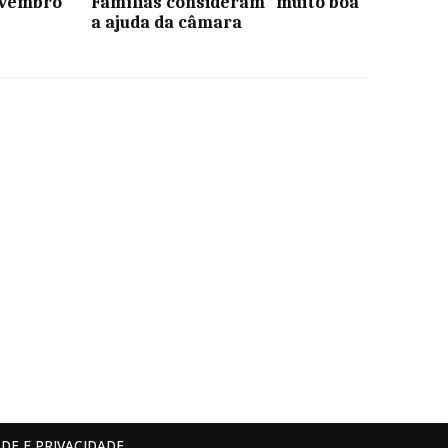
ovembro
Famílias consideram “muito boa”
a ajuda da câmara
DE E PRIVACIDADE