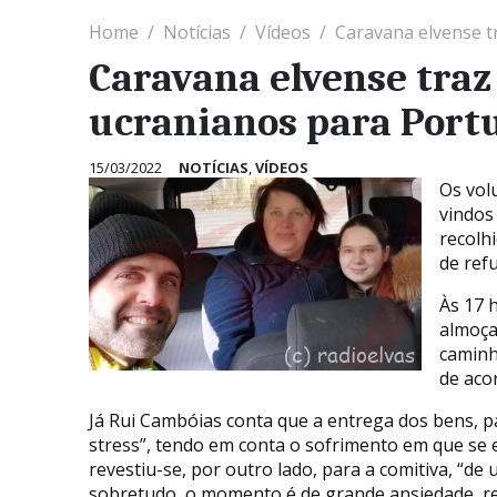
Home
Notícias
Vídeos
Caravana elvense t
Caravana elvense traz
ucranianos para Port
15/03/2022
NOTÍCIAS
,
VÍDEOS
Os vol
vindos
recolh
de ref
Às 17 
almoça
caminh
de aco
Já Rui Cambóias conta que a entrega dos bens, p
stress”, tendo em conta o sofrimento em que se 
revestiu-se, por outro lado, para a comitiva, “de
sobretudo, o momento é de grande ansiedade, r