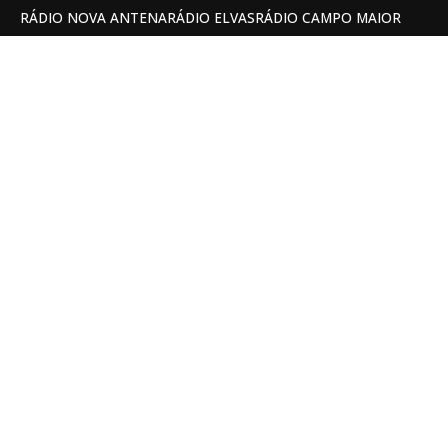
RÁDIO NOVA ANTENA
RÁDIO ELVAS
RÁDIO CAMPO MAIOR