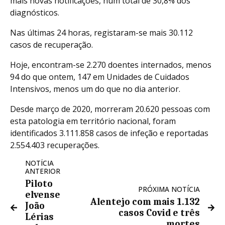
mais novas notificações, num total de 30,8% dos
diagnósticos.
Nas últimas 24 horas, registaram-se mais 30.112
casos de recuperação.
Hoje, encontram-se 2.270 doentes internados, menos
94 do que ontem, 147 em Unidades de Cuidados
Intensivos, menos um do que no dia anterior.
Desde março de 2020, morreram 20.620 pessoas com
esta patologia em território nacional, foram
identificados 3.111.858 casos de infeção e reportadas
2.554.403 recuperações.
NOTÍCIA
ANTERIOR
Piloto
PRÓXIMA NOTÍCIA
elvense
Alentejo com mais 1.132
João
casos Covid e três
Lérias
mortes