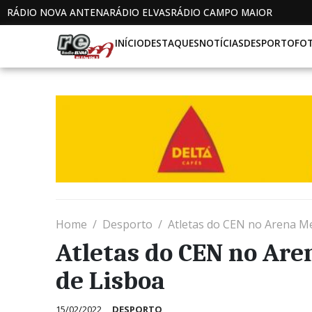
RÁDIO NOVA ANTENA
RÁDIO ELVAS
RÁDIO CAMPO MAIOR
INÍCIO
DESTAQUES
NOTÍCIAS
DESPORTO
FO
Home
Desporto
Atletas do CEN no Arena Me
Atletas do CEN no Are
de Lisboa
15/02/2022
DESPORTO