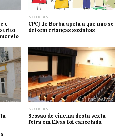
NOTÍCIAS
e e
CPCJ de Borba apela a que não se
strito
deixem crianças sozinhas
amarelo
NOTÍCIAS
ta
Sessão de cinema desta sexta-
feira em Elvas foi cancelada
ra