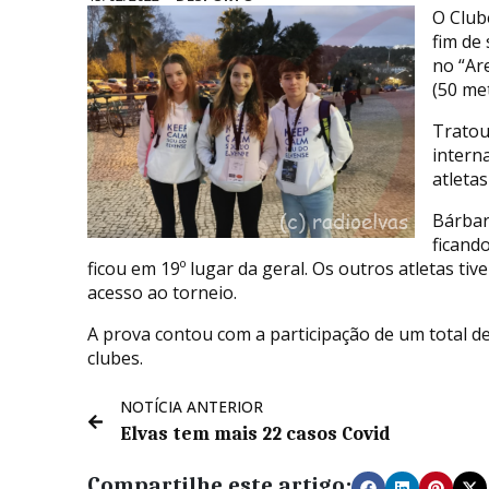
O Club
fim de
no “Ar
(50 me
Tratou
intern
atleta
Bárbar
ficando
ficou em 19º lugar da geral. Os outros atletas t
acesso ao torneio.
A prova contou com a participação de um total de
clubes.
NOTÍCIA ANTERIOR
Elvas tem mais 22 casos Covid
Compartilhe este artigo: