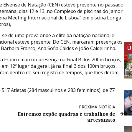
e Elvense de Natação (CEN) esteve presente no passado
 semana, dias 12 e 13, no Complexo de piscinas do Jamor
ena Meeting Internacional de Lisboa” em piscina Longa
tros),
-se de uma prova onde a elite da natação nacional e
acional esteve presente. Do CEN, marcaram presença os
Ú
s Bárbara Franco, Ana Sofia Caldes e João Caldeirinha.
a Franco marcou presença na Final B dos 200m bruços,
 em 12º lugar da geral, já na final B dos 100m bruços,
iveram dentro do seu registo de tempos, que lhes deram
 517 Atletas (284 masculinos e 283 femininos), de 77
PRÓXIMA NOTÍCIA
Estremoz expõe quadras e trabalhos de
artesanato