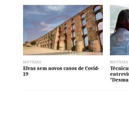
NOTÍCIAS
NOTÍCIAS
Elvas sem novos casos de Covid-
Técnica
19
entrevi
“Desma