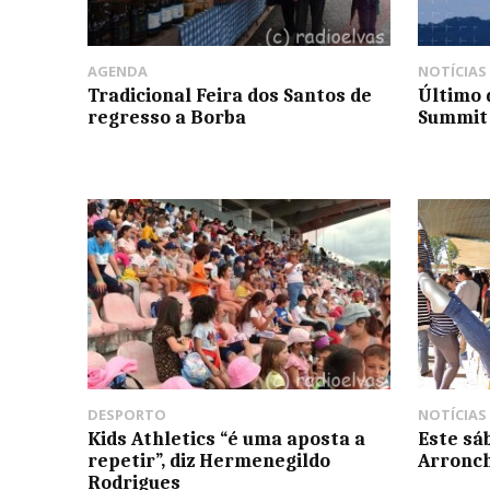
AGENDA
NOTÍCIAS
Tradicional Feira dos Santos de
Último 
regresso a Borba
Summit 
DESPORTO
NOTÍCIAS
Kids Athletics “é uma aposta a
Este sá
repetir”, diz Hermenegildo
Arronc
Rodrigues