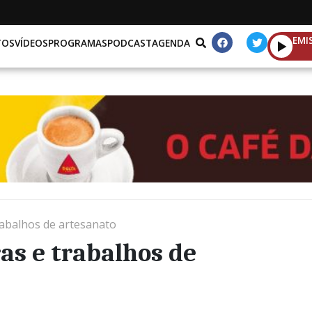
EMI
TOS
VÍDEOS
PROGRAMAS
PODCAST
AGENDA
abalhos de artesanato
as e trabalhos de