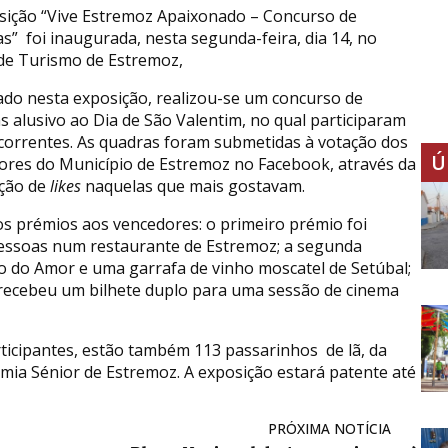
sição “Vive Estremoz Apaixonado – Concurso de
s” foi inaugurada, nesta segunda-feira, dia 14, no
de Turismo de Estremoz,
ado nesta exposição, realizou-se um concurso de
s alusivo ao Dia de São Valentim, no qual participaram
correntes. As quadras foram submetidas à votação dos
Ú
ores do Município de Estremoz no Facebook, através da
ição de
likes
naquelas que mais gostavam.
s prémios aos vencedores: o primeiro prémio foi
pessoas num restaurante de Estremoz; a segunda
lo do Amor e uma garrafa de vinho moscatel de Setúbal;
 recebeu um bilhete duplo para uma sessão de cinema
ticipantes, estão também 113 passarinhos de lã, da
emia Sénior de Estremoz. A exposição estará patente até
PRÓXIMA NOTÍCIA