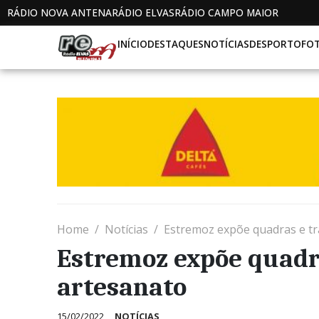
RÁDIO NOVA ANTENA
RÁDIO ELVAS
RÁDIO CAMPO MAIOR
INÍCIO
DESTAQUES
NOTÍCIAS
DESPORTO
FO
Home
Notícias
Estremoz expõe quadras e tr
Estremoz expõe quadr
artesanato
15/02/2022
NOTÍCIAS