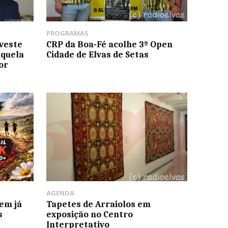
PROGRAMAS
veste
CRP da Boa-Fé acolhe 3º Open
aquela
Cidade de Elvas de Setas
or
AGENDA
gem já
Tapetes de Arraiolos em
s
exposição no Centro
Interpretativo