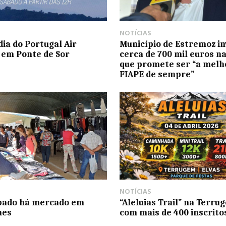
NOTÍCIAS
dia do Portugal Air
Município de Estremoz in
em Ponte de Sor
cerca de 700 mil euros n
que promete ser “a melh
FIAPE de sempre”
NOTÍCIAS
bado há mercado em
“Aleluias Trail” na Terru
hes
com mais de 400 inscrito