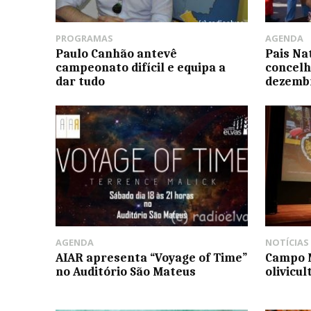
PROGRAMAS
AGENDA
Paulo Canhão antevê
Pais Na
campeonato difícil e equipa a
concelh
dar tudo
dezemb
AGENDA
NOTÍCIAS
AIAR apresenta “Voyage of Time”
Campo 
no Auditório São Mateus
olivicu