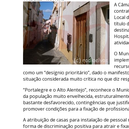
A Câma
contra
Local 
título
destin
Hospit
ativida
O Muni
implem
recurs
como um “desígnio prioritário”, dado o manifest
situação considerada muito crítica no que diz res
“Portalegre e o Alto Alentejo”, reconhece o Municí
da população muito envelhecida, estruturalmente
bastante desfavorecido, contingências que justi
promover condições para a fixação de profissionai
A atribuição de casas para instalação de pessoa
forma de discriminação positiva para atrair e f