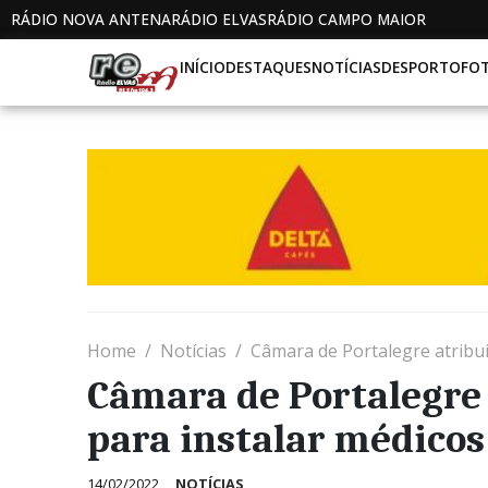
RÁDIO NOVA ANTENA
RÁDIO ELVAS
RÁDIO CAMPO MAIOR
INÍCIO
DESTAQUES
NOTÍCIAS
DESPORTO
FO
Home
Notícias
Câmara de Portalegre atribu
Câmara de Portalegre 
para instalar médicos
14/02/2022
NOTÍCIAS