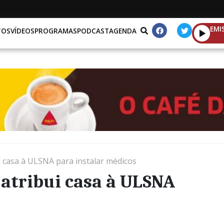
EMI
TOS
VÍDEOS
PROGRAMAS
PODCAST
AGENDA
i casa à ULSNA para instalar médicos
atribui casa à ULSNA