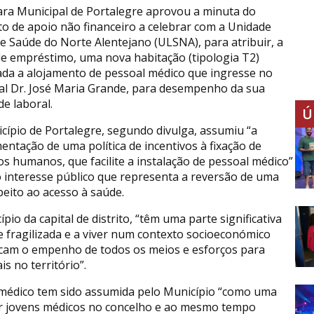
ra Municipal de Portalegre aprovou a minuta do
to de apoio não financeiro a celebrar com a Unidade
de Saúde do Norte Alentejano (ULSNA), para atribuir, a
 de empréstimo, uma nova habitação (tipologia T2)
ada a alojamento de pessoal médico que ingresse no
al Dr. José Maria Grande, para desempenho da sua
de laboral.
Ú
cípio de Portalegre, segundo divulga, assumiu “a
entação de uma política de incentivos à fixação de
os humanos, que facilite a instalação de pessoal médico”
o interesse público que representa a reversão de uma
peito ao acesso à saúde.
pio da capital de distrito, “têm uma parte significativa
 fragilizada e a viver num contexto socioeconómico
ficam o empenho de todos os meios e esforços para
s no território”.
l médico tem sido assumida pelo Município “como uma
ixar jovens médicos no concelho e ao mesmo tempo