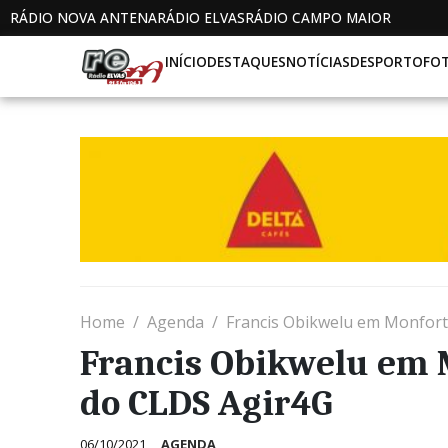
RÁDIO NOVA ANTENA
RÁDIO ELVAS
RÁDIO CAMPO MAIOR
INÍCIO
DESTAQUES
NOTÍCIAS
DESPORTO
FO
Home
Agenda
Francis Obikwelu em Monfor
Francis Obikwelu em 
do CLDS Agir4G
06/10/2021
AGENDA