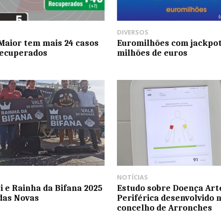
DIVERSOS
aior tem mais 24 casos
Euromilhões com jackpot
recuperados
milhões de euros
NOTÍCIAS
ei e Rainha da Bifana 2025
Estudo sobre Doença Art
das Novas
Periférica desenvolvido 
concelho de Arronches