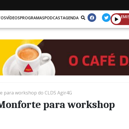
EMI
TOS
VÍDEOS
PROGRAMAS
PODCAST
AGENDA
te para workshop do CLDS Agir4G
Monforte para workshop