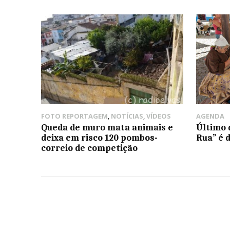
FOTO REPORTAGEM
,
NOTÍCIAS
,
VÍDEOS
AGENDA
Queda de muro mata animais e
Último 
deixa em risco 120 pombos-
Rua” é 
correio de competição