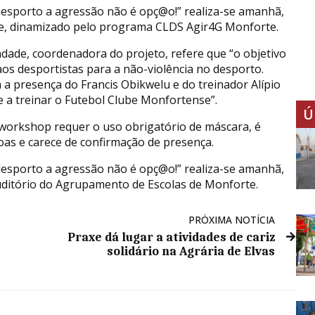
esporto a agressão não é opç@o!” realiza-se amanhã,
te, dinamizado pelo programa CLDS Agir4G Monforte.
ndade, coordenadora do projeto, refere que “o objetivo
aos desportistas para a não-violência no desporto.
a presença do Francis Obikwelu e do treinador Alípio
 a treinar o Futebol Clube Monfortense”.
Ú
 workshop requer o uso obrigatório de máscara, é
oas e carece de confirmação de presença.
esporto a agressão não é opç@o!” realiza-se amanhã,
uditório do Agrupamento de Escolas de Monforte.
PRÓXIMA NOTÍCIA
Praxe dá lugar a atividades de cariz
solidário na Agrária de Elvas