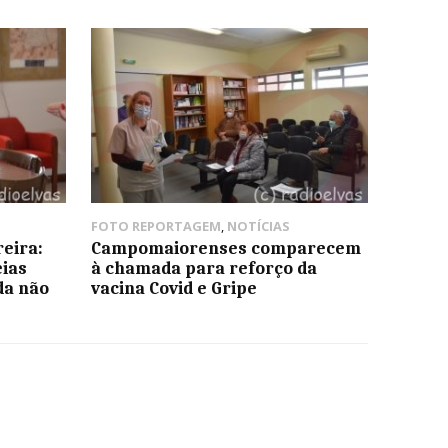
FOTO REPORTAGEM
,
NOTÍCIAS
eira:
Campomaiorenses comparecem
eias
à chamada para reforço da
da não
vacina Covid e Gripe