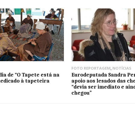
FOTO REPORTAGEM
,
NOTÍCIAS
dia de “O Tapete está na
Eurodeputada Sandra Per
dedicado à tapeteira
apoio aos lesados das ch
“devia ser imediato e ain
chegou”