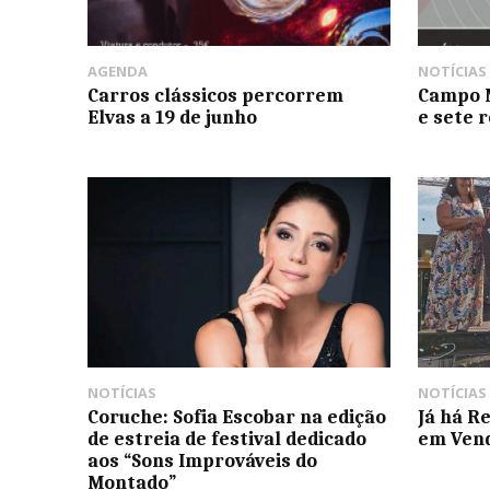
AGENDA
NOTÍCIAS
Carros clássicos percorrem
Campo M
Elvas a 19 de junho
e sete 
NOTÍCIAS
NOTÍCIAS
Coruche: Sofia Escobar na edição
Já há R
de estreia de festival dedicado
em Ven
aos “Sons Improváveis do
Montado”