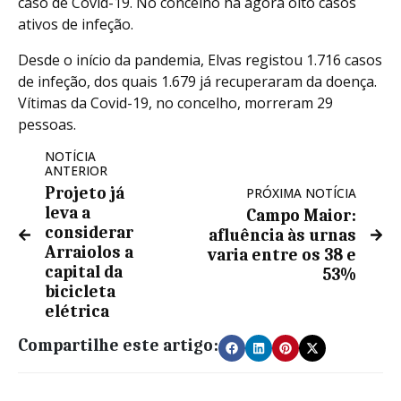
caso de Covid-19. No concelho há agora oito casos
ativos de infeção.
Desde o início da pandemia, Elvas registou 1.716 casos
de infeção, dos quais 1.679 já recuperaram da doença.
Vítimas da Covid-19, no concelho, morreram 29
pessoas.
NOTÍCIA
ANTERIOR
Projeto já
PRÓXIMA NOTÍCIA
leva a
Campo Maior:
considerar
afluência às urnas
Arraiolos a
varia entre os 38 e
capital da
53%
bicicleta
elétrica
Compartilhe este artigo: